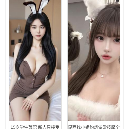
19岁学生兼职 新人只接受
昆西找小姐约炮做爱按摩全