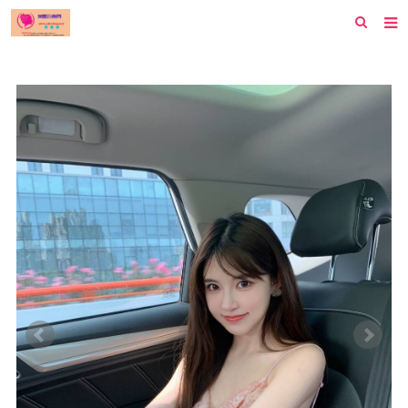
首页
纽约
洛杉矶
波士顿
芝加哥
费城
旧金山
西雅图
新泽西
休斯顿