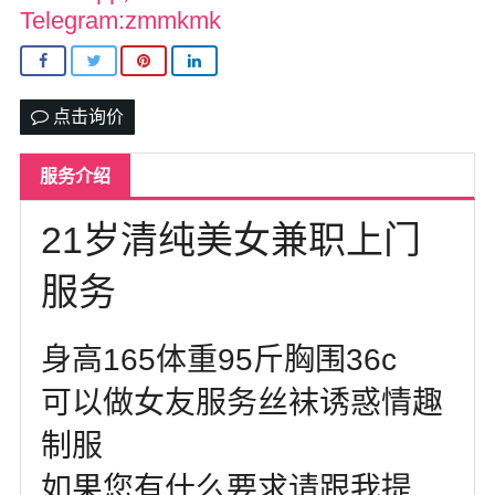
北卡罗来纳州
Telegram:zmmkmk
马里兰州
宾夕法尼亚州
点击询价
康涅狄格州
服务介绍
马萨诸塞州
21岁清纯美女兼职上门
俄亥俄州
服务
底特律
明尼苏达州
身高165体重95斤胸围36c
丹佛
可以做女友服务丝袜诱惑情趣
菲尼克斯
制服
如果您有什么要求请跟我提