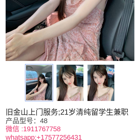
华盛顿
圣荷西
San Diego
波特兰
拉斯维加斯
迈阿密
尔湾
佛罗里达州
旧金山上门服务;21岁清纯留学生兼职
得克萨斯
产品型号：48
微信 :1911767758
乔治亚州
whatsapp;+17577256431