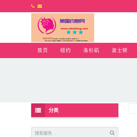
首页
纽约
洛杉矶
波士顿
分类