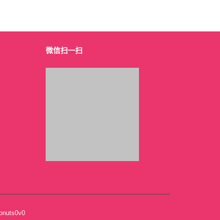
微信扫一扫
uts0v0