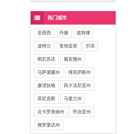
热门城市
圣荷西
丹佛
底特律
波特兰
圣地亚哥
尔湾
明尼苏达
俄亥俄州
马萨诸塞州
得克萨斯州
康涅狄格
宾夕法尼亚州
菲尼克斯
马里兰州
北卡罗来纳州
乔治亚州
佛罗里达州