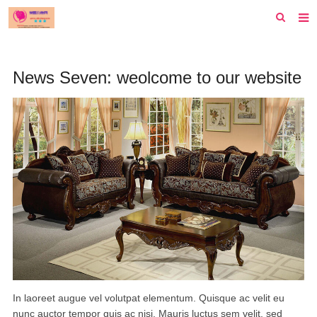
首页
News Seven: weolcome to our website
纽约
洛杉矶
波士顿
芝加哥
费城
旧金山
西雅图
新泽西
In laoreet augue vel volutpat elementum. Quisque ac velit eu
nunc auctor tempor quis ac nisi. Mauris luctus sem velit, sed
休斯顿