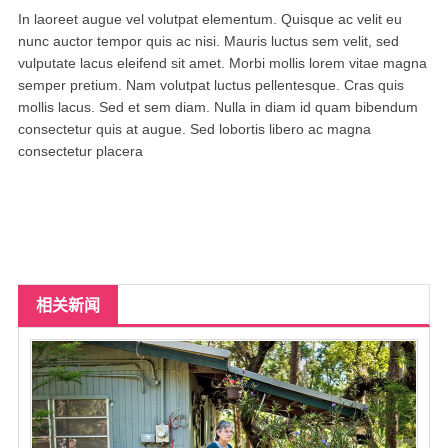
北卡罗来纳州
In laoreet augue vel volutpat elementum. Quisque ac velit eu
nunc auctor tempor quis ac nisi. Mauris luctus sem velit, sed
马里兰州
vulputate lacus eleifend sit amet. Morbi mollis lorem vitae magna
semper pretium. Nam volutpat luctus pellentesque. Cras quis
宾夕法尼亚州
mollis lacus. Sed et sem diam. Nulla in diam id quam bibendum
consectetur quis at augue. Sed lobortis libero ac magna
康涅狄格州
consectetur placera
马萨诸塞州
俄亥俄州
底特律
明尼苏达州
相关新闻
丹佛
菲尼克斯