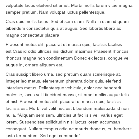
vulputate lacus eleifend sit amet. Morbi mollis lorem vitae magna
semper pretium. Nam volutpat luctus pellentesque.
华盛顿
Cras quis mollis lacus. Sed et sem diam. Nulla in diam id quam
圣荷西
bibendum consectetur quis at augue. Sed lobortis libero ac
magna consectetur placera
San Diego
Praesent metus elit, placerat ut massa quis, facilisis facilisis
est Cras id odio ultrices nisi dictum maximus Praesent rhoncus
波特兰
rhoncus magna non condimentum Donec ex lectus, congue vel
拉斯维加斯
augue in, ornare aliquam est.
Cras suscipit libero urna, sed pretium quam scelerisque at.
迈阿密
Integer leo metus, elementum pharetra dolor quis, eleifend
interdum metus. Pellentesque vehicula, dolor nec hendrerit
尔湾
molestie, lacus velit tincidunt massa, sit amet mollis augue felis
et nisl. Praesent metus elit, placerat ut massa quis, facilisis
佛罗里达州
facilisis est. Morbi vel velit nec est bibendum malesuada id non
nulla. “Aliquam sem sem, ultricies ut facilisis vel, varius eget
得克萨斯
lorem. Suspendisse sollicitudin nisi luctus lorem accumsan
consequat. Nullam tempus odio ac mauris rhoncus, eu hendrerit
乔治亚州
justo fermentum. Sed eget commodo”