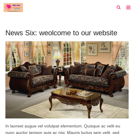
首页
News Six: weolcome to our website
纽约
洛杉矶
波士顿
芝加哥
费城
旧金山
西雅图
新泽西
In laoreet augue vel volutpat elementum. Quisque ac velit eu
nunc auctor tempor quis ac nisi. Mauris luctus sem velit, sed
休斯顿