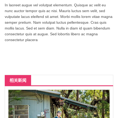
北卡罗来纳州
In laoreet augue vel volutpat elementum. Quisque ac velit eu
nunc auctor tempor quis ac nisi. Mauris luctus sem velit, sed
马里兰州
vulputate lacus eleifend sit amet. Morbi mollis lorem vitae magna
semper pretium. Nam volutpat luctus pellentesque. Cras quis
宾夕法尼亚州
mollis lacus. Sed et sem diam. Nulla in diam id quam bibendum
consectetur quis at augue. Sed lobortis libero ac magna
康涅狄格州
consectetur placera
马萨诸塞州
俄亥俄州
底特律
明尼苏达州
相关新闻
丹佛
菲尼克斯