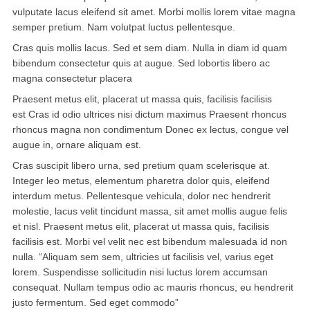
vulputate lacus eleifend sit amet. Morbi mollis lorem vitae magna
semper pretium. Nam volutpat luctus pellentesque.
华盛顿
Cras quis mollis lacus. Sed et sem diam. Nulla in diam id quam
圣荷西
bibendum consectetur quis at augue. Sed lobortis libero ac
magna consectetur placera
San Diego
Praesent metus elit, placerat ut massa quis, facilisis facilisis
est Cras id odio ultrices nisi dictum maximus Praesent rhoncus
波特兰
rhoncus magna non condimentum Donec ex lectus, congue vel
拉斯维加斯
augue in, ornare aliquam est.
Cras suscipit libero urna, sed pretium quam scelerisque at.
迈阿密
Integer leo metus, elementum pharetra dolor quis, eleifend
interdum metus. Pellentesque vehicula, dolor nec hendrerit
尔湾
molestie, lacus velit tincidunt massa, sit amet mollis augue felis
et nisl. Praesent metus elit, placerat ut massa quis, facilisis
佛罗里达州
facilisis est. Morbi vel velit nec est bibendum malesuada id non
nulla. “Aliquam sem sem, ultricies ut facilisis vel, varius eget
得克萨斯
lorem. Suspendisse sollicitudin nisi luctus lorem accumsan
consequat. Nullam tempus odio ac mauris rhoncus, eu hendrerit
乔治亚州
justo fermentum. Sed eget commodo”