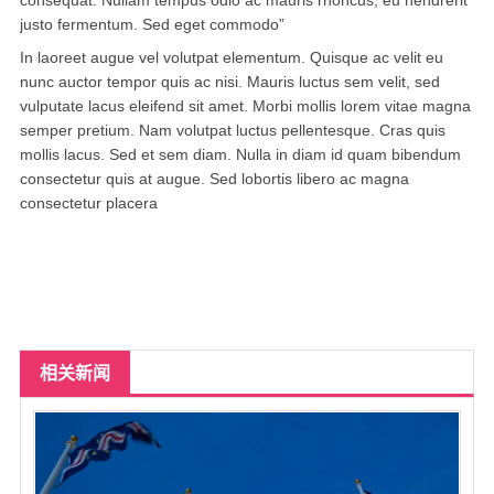
北卡罗来纳州
justo fermentum. Sed eget commodo”
In laoreet augue vel volutpat elementum. Quisque ac velit eu
马里兰州
nunc auctor tempor quis ac nisi. Mauris luctus sem velit, sed
宾夕法尼亚州
vulputate lacus eleifend sit amet. Morbi mollis lorem vitae magna
semper pretium. Nam volutpat luctus pellentesque. Cras quis
康涅狄格州
mollis lacus. Sed et sem diam. Nulla in diam id quam bibendum
consectetur quis at augue. Sed lobortis libero ac magna
马萨诸塞州
consectetur placera
俄亥俄州
底特律
明尼苏达州
相关新闻
丹佛
菲尼克斯