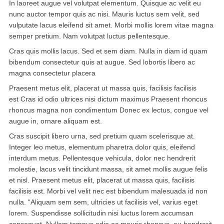
In laoreet augue vel volutpat elementum. Quisque ac velit eu
nunc auctor tempor quis ac nisi. Mauris luctus sem velit, sed
华盛顿
vulputate lacus eleifend sit amet. Morbi mollis lorem vitae magna
semper pretium. Nam volutpat luctus pellentesque.
圣荷西
Cras quis mollis lacus. Sed et sem diam. Nulla in diam id quam
bibendum consectetur quis at augue. Sed lobortis libero ac
San Diego
magna consectetur placera
波特兰
Praesent metus elit, placerat ut massa quis, facilisis facilisis
est Cras id odio ultrices nisi dictum maximus Praesent rhoncus
拉斯维加斯
rhoncus magna non condimentum Donec ex lectus, congue vel
augue in, ornare aliquam est.
迈阿密
Cras suscipit libero urna, sed pretium quam scelerisque at.
尔湾
Integer leo metus, elementum pharetra dolor quis, eleifend
interdum metus. Pellentesque vehicula, dolor nec hendrerit
佛罗里达州
molestie, lacus velit tincidunt massa, sit amet mollis augue felis
et nisl. Praesent metus elit, placerat ut massa quis, facilisis
得克萨斯
facilisis est. Morbi vel velit nec est bibendum malesuada id non
nulla. “Aliquam sem sem, ultricies ut facilisis vel, varius eget
乔治亚州
lorem. Suspendisse sollicitudin nisi luctus lorem accumsan
consequat. Nullam tempus odio ac mauris rhoncus, eu hendrerit