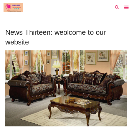
首页
News Thirteen: weolcome to our
纽约
website
洛杉矶
波士顿
芝加哥
费城
旧金山
西雅图
新泽西
休斯顿