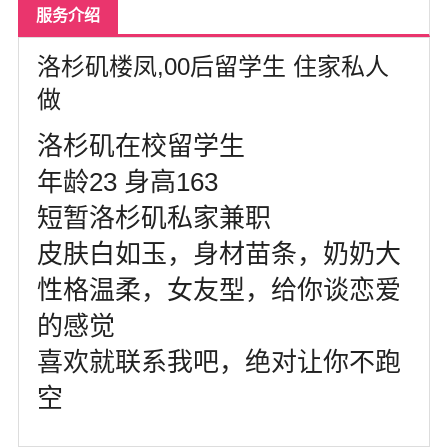
北卡罗来纳州
服务介绍
马里兰州
洛杉矶楼凤,00后留学生 住家私人
宾夕法尼亚州
做
康涅狄格州
洛杉矶在校留学生
年龄23 身高163
马萨诸塞州
短暂洛杉矶私家兼职
俄亥俄州
皮肤白如玉，身材苗条，奶奶大
底特律
性格温柔，女友型，给你谈恋爱
明尼苏达州
的感觉
丹佛
喜欢就联系我吧，绝对让你不跑
菲尼克斯
空