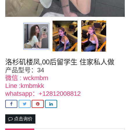
华盛顿
圣荷西
San Diego
波特兰
拉斯维加斯
洛杉矶楼凤,00后留学生 住家私人做
产品型号：34
迈阿密
微信 : wckmbm
Line :kmbmkk
尔湾
whatsapp：+12812008812
佛罗里达州
得克萨斯
点击询价
乔治亚州