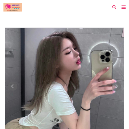
首页
纽约
洛杉矶
波士顿
芝加哥
费城
旧金山
西雅图
新泽西
休斯顿