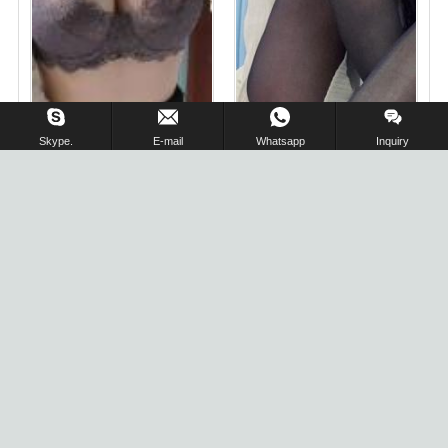
在线留言 !
Skype.
E-mail
Whatsapp
Inquiry
纽约楼凤,小妹欲求不满下
海兼职 私家一位
波士顿找小姐;黑丝女海 新
人下海
usloufeng.com 美国约炮网 全美最靠谱的成人服务平台 广告投放 投诉建议 加微信
Coconuts0v0