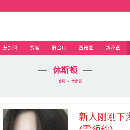
芝加哥
费城
旧金山
西雅图
新泽西
休斯顿
首页
休斯顿
新人刚刚下海
(需预约)