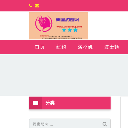
首页
纽约
洛杉矶
波士顿
分类