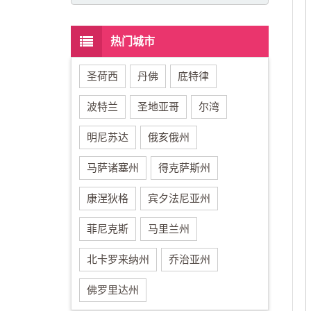
热门城市
圣荷西
丹佛
底特律
波特兰
圣地亚哥
尔湾
明尼苏达
俄亥俄州
马萨诸塞州
得克萨斯州
康涅狄格
宾夕法尼亚州
菲尼克斯
马里兰州
北卡罗来纳州
乔治亚州
佛罗里达州