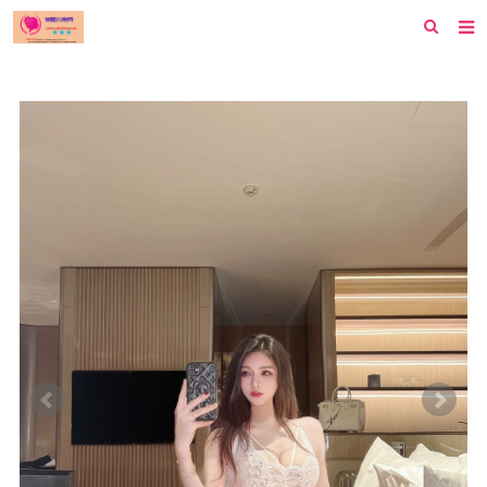
首页
纽约
洛杉矶
波士顿
芝加哥
费城
旧金山
西雅图
新泽西
休斯顿