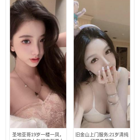
圣地亚哥19岁一楼一凤，
旧金山上门服务;21岁清纯