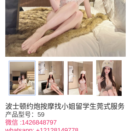
华盛顿
圣荷西
San Diego
波特兰
拉斯维加斯
迈阿密
尔湾
佛罗里达州
波士顿约炮按摩找小姐留学生莞式服务
得克萨斯
产品型号：59
微信 :1426848797
乔治亚州
whatsapp: +12128149778