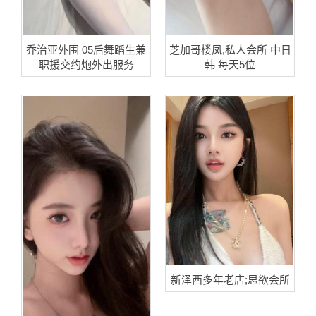
乔治亚外围 05后舞蹈生兼
芝加哥楼凤,私人会所 中日
职援交约炮外出服务
韩 每天5位
新泽西多年老店;思欲会所