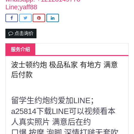
北卡罗来纳州
Line;yaff88
马里兰州
宾夕法尼亚州
点击询价
康涅狄格州
服务介绍
马萨诸塞州
波士顿约炮 极品私家 有地方 满意
俄亥俄州
后付款
底特律
明尼苏达州
留学生约炮约爱加LINE；
丹佛
a25814下载LINE可以视频看本
菲尼克斯
人真实照片 满意后在约
口爆 按摩 泡脚 深情打啵无套吹