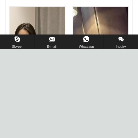
在线留言 !
Skype.
E-mail
Whatsapp
Inquiry