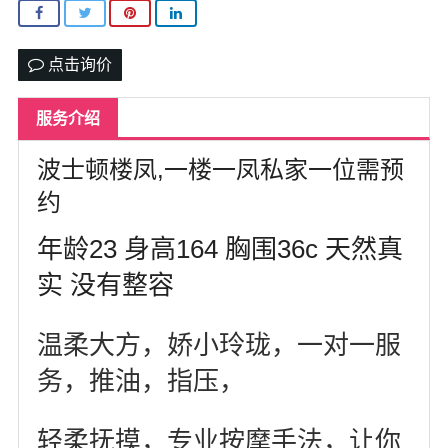
北卡罗来纳州
马里兰州
点击询价
宾夕法尼亚州
服务介绍
康涅狄格州
波士顿楼凤,一楼一凤私家一位需预
马萨诸塞州
约
俄亥俄州
年龄23 身高164 胸围36c 天然真
底特律
实 没有整容
明尼苏达州
温柔大方，娇小玲珑，一对一服
丹佛
务，推油，指压，
菲尼克斯
轻柔抚摸，专业按摩手法，让你