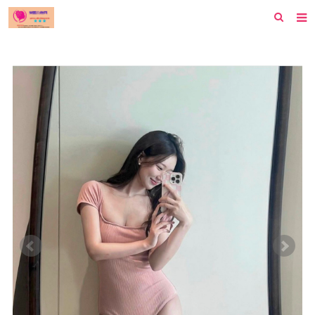
首页
纽约
洛杉矶
波士顿
芝加哥
费城
旧金山
西雅图
新泽西
休斯顿