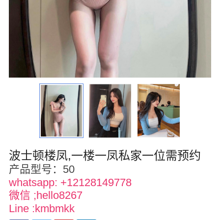
华盛顿
圣荷西
San Diego
波特兰
拉斯维加斯
迈阿密
尔湾
波士顿楼凤,一楼一凤私家一位需预约
佛罗里达州
产品型号：50
whatsapp: +12128149778
得克萨斯
微信 ;hello8267
乔治亚州
Line :kmbmkk