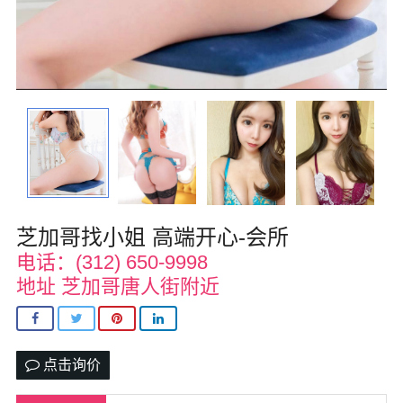
华盛顿
圣荷西
San Diego
波特兰
拉斯维加斯
迈阿密
芝加哥找小姐 高端开心-会所
电话：(312) 650-9998
尔湾
地址 芝加哥唐人街附近
佛罗里达州
得克萨斯
点击询价
乔治亚州