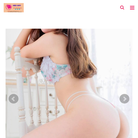
首页
纽约
洛杉矶
波士顿
芝加哥
费城
旧金山
西雅图
新泽西
休斯顿