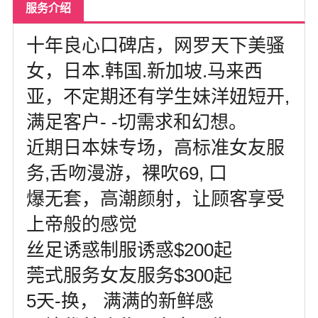
北卡罗来纳州
服务介绍
马里兰州
十年良心口碑店，网罗天下美骚
女，日本.韩国.新加坡.马来西
宾夕法尼亚州
亚，不定期还有学生妹洋妞短开,
康涅狄格州
满足客户- -切需求和幻想。
马萨诸塞州
近期日本妹专场，高标准女友服
俄亥俄州
务,舌吻漫游，裸吹69, 口
底特律
爆无套，高潮颜射，让顾客享受
明尼苏达州
上帝般的感觉
丹佛
丝足诱惑制服诱惑$200起
莞式服务女友服务$300起
菲尼克斯
5天-换， 满满的新鲜感