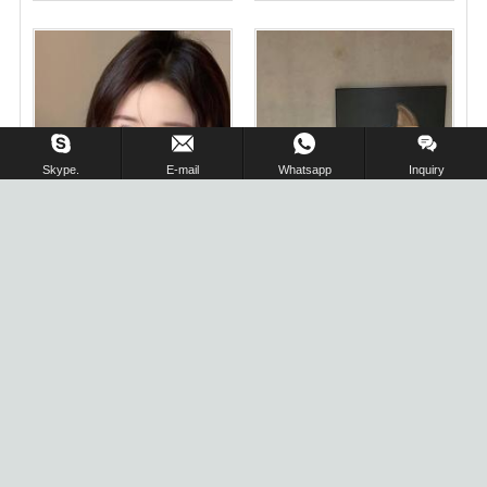
在线留言 !
Skype.
E-mail
Whatsapp
Inquiry