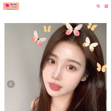
首页
纽约
洛杉矶
波士顿
芝加哥
费城
旧金山
西雅图
新泽西
休斯顿