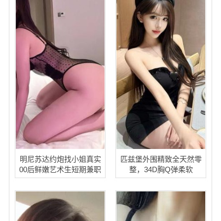
明尼苏达约炮找小姐真实
匹兹堡外围精致全天然零
00后鲜嫩艺术生短期兼职
整，34D胸Q弹柔软