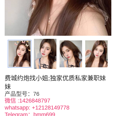
华盛顿
圣荷西
San Diego
波特兰
拉斯维加斯
迈阿密
尔湾
费城约炮找小姐;独家优质私家兼职妹
妹
佛罗里达州
产品型号：76
得克萨斯
微信 :1426848797
whatsapp: +12128149778
乔治亚州
Telegram：bmm699