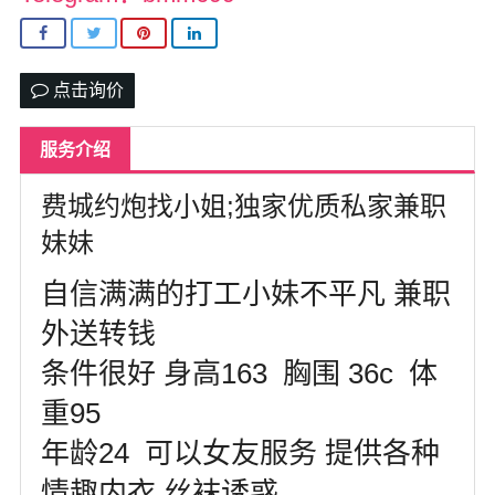
北卡罗来纳州
马里兰州
点击询价
宾夕法尼亚州
服务介绍
康涅狄格州
马萨诸塞州
费城约炮找小姐;独家优质私家兼职
妹妹
俄亥俄州
自信满满的打工小妹不平凡 兼职
底特律
外送转钱
明尼苏达州
条件很好 身高163 胸围 36c 体
丹佛
重95
菲尼克斯
年龄24 可以女友服务 提供各种
情趣内衣 丝袜诱惑