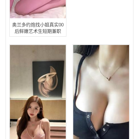
奥兰多约炮找小姐真实00
后鲜嫩艺术生短期兼职