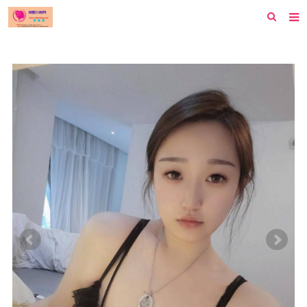
首页
纽约
洛杉矶
波士顿
芝加哥
费城
旧金山
西雅图
新泽西
休斯顿