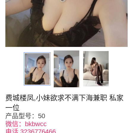
华盛顿
圣荷西
San Diego
波特兰
拉斯维加斯
迈阿密
尔湾
费城楼凤,小妹欲求不满下海兼职 私家
佛罗里达州
一位
得克萨斯
产品型号：50
微信：bkbwcc
乔治亚州
电话 3236776466