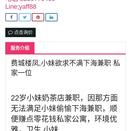
北卡罗来纳州
Line;yaff88
马里兰州
宾夕法尼亚州
点击询价
康涅狄格州
服务介绍
马萨诸塞州
费城楼凤,小妹欲求不满下海兼职 私
俄亥俄州
家一位
底特律
明尼苏达州
22岁小妹奶茶店兼职，因那方面
丹佛
无法满足小妹偷愉下海兼职，顺
菲尼克斯
便赚点零花钱私家公寓，环境优
雅，卫生,小妹