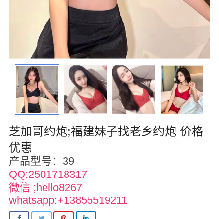
华盛顿
圣荷西
San Diego
波特兰
拉斯维加斯
迈阿密
芝加哥约炮;福建妹子找老乡约炮 价格
尔湾
优惠
产品型号：39
佛罗里达州
QQ:2501718317
得克萨斯
微信 ;hello8267
whatsapp:+13855519211
乔治亚州