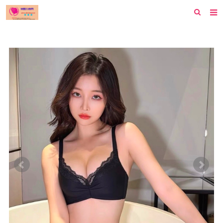
首页
纽约
洛杉矶
波士顿
芝加哥
费城
旧金山
西雅图
新泽西
休斯顿