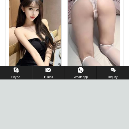
在线留言 !
Skype.
E-mail
Whatsapp
Inquiry
外围精致全天然零整，34D
夏洛特私家兼职援交05后
胸Q弹柔软，大大的眼超萌
舞蹈生兼职
无敌 火辣勾人