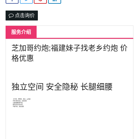
北卡罗来纳州
点击询价
马里兰州
宾夕法尼亚州
服务介绍
康涅狄格州
芝加哥约炮;福建妹子找老乡约炮 价
马萨诸塞州
格优惠
俄亥俄州
底特律
独立空间 安全隐秘 长腿细腰
明尼苏达州
水中萧，鸳鸯浴，毒龙，69互舔
亲吻 角色扮演，丝袜诱惑
30套情趣制服可选
服务多样应有尽有
丹佛
菲尼克斯