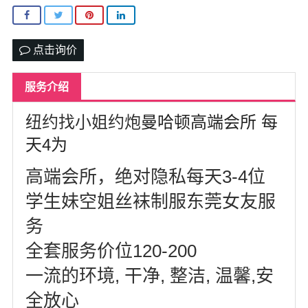
北卡罗来纳州
马里兰州
点击询价
宾夕法尼亚州
服务介绍
康涅狄格州
纽约找小姐约炮
曼哈顿高端会所 每
马萨诸塞州
天4为
俄亥俄州
高端会所，绝对隐私每天3-4位
底特律
学生妹空姐丝袜制服东莞女友服
明尼苏达州
务
丹佛
全套服务价位120-200
菲尼克斯
一流的环境, 干净, 整洁, 温馨,安
全放心