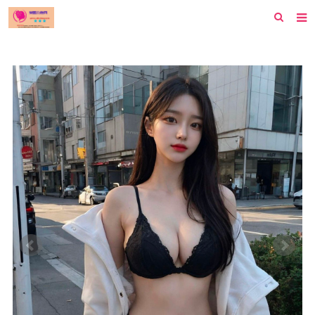
首页
纽约
洛杉矶
波士顿
芝加哥
费城
旧金山
西雅图
新泽西
休斯顿