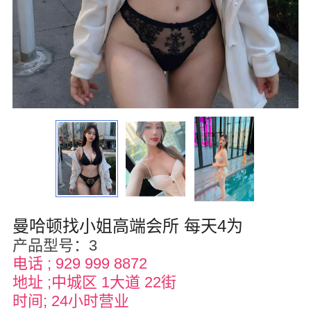
华盛顿
圣荷西
San Diego
波特兰
拉斯维加斯
迈阿密
尔湾
曼哈顿找小姐高端会所 每天4为
佛罗里达州
产品型号：3
得克萨斯
电话 ; 929 999 8872
地址 ;中城区 1大道 22街
乔治亚州
时间; 24小时营业