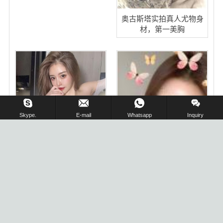
奥古斯塔实拍真人尤物身
材，第一美胸
在线留言 !
Skype.
E-mail
Whatsapp
Inquiry
西雅图桃桃会所高端私人定
制