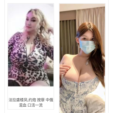
法拉盛楼凤,约炮 按摩 中俄
混血 口活一流