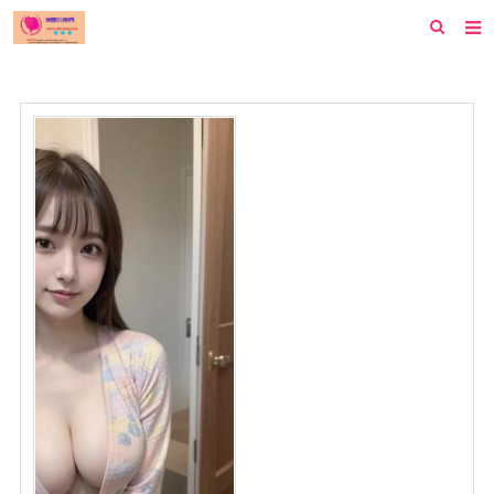
首页
纽约
洛杉矶
波士顿
芝加哥
费城
旧金山
西雅图
新泽西
休斯顿