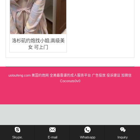
华盛顿
圣荷西
San Diego
洛杉矶约炮找小姐;高级美
女 可上门
波特兰
拉斯维加斯
usloufeng.com 美国约炮网 全美最靠谱的成人服务平台 广告投放 投诉建议 加微信
迈阿密
Coconuts0v0
尔湾
佛罗里达州
得克萨斯
乔治亚州
在线留言 !
Skype.
E-mail
Whatsapp
Inquiry