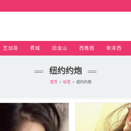
芝加哥
费城
旧金山
西雅图
新泽西
纽约约炮
首页
标签
纽约约炮