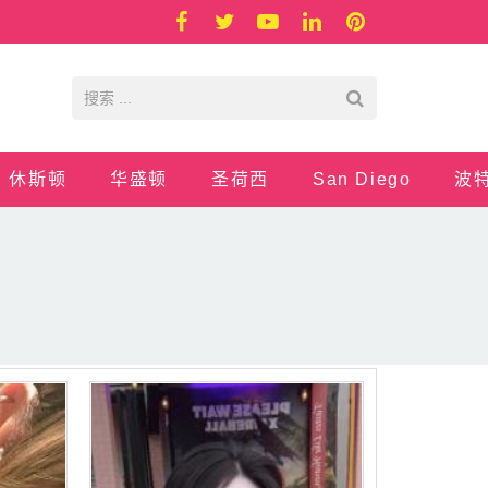
休斯顿
华盛顿
圣荷西
San Diego
波