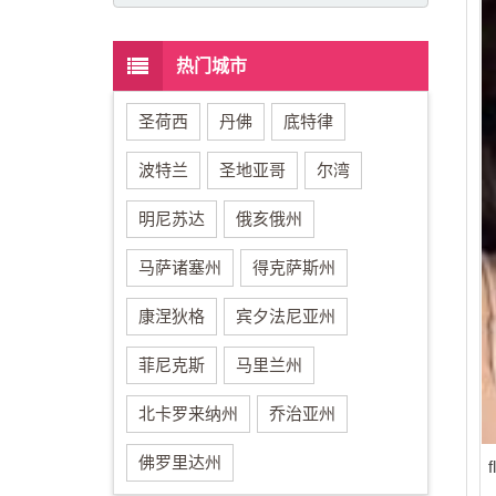
热门城市
圣荷西
丹佛
底特律
波特兰
圣地亚哥
尔湾
明尼苏达
俄亥俄州
马萨诸塞州
得克萨斯州
康涅狄格
宾夕法尼亚州
菲尼克斯
马里兰州
北卡罗来纳州
乔治亚州
佛罗里达州