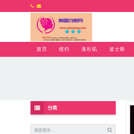
首页
纽约
洛杉矶
波士顿
分类