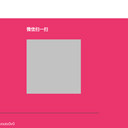
微信扫一扫
uts0v0