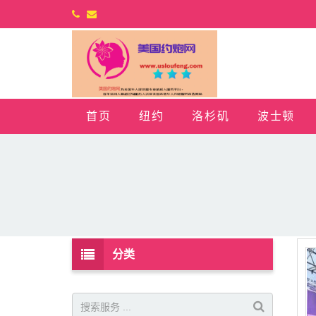
首页
纽约
洛杉矶
波士顿
分类