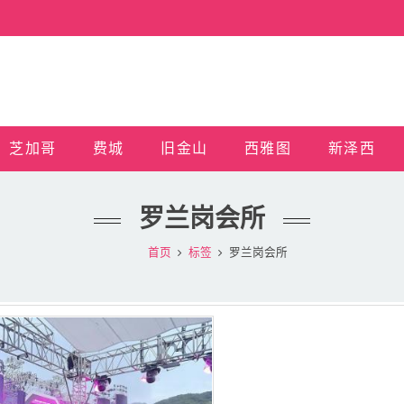
芝加哥
费城
旧金山
西雅图
新泽西
罗兰岗会所
首页
标签
罗兰岗会所