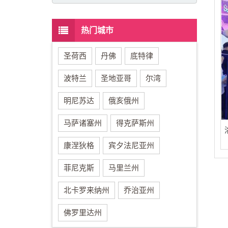
热门城市
圣荷西
丹佛
底特律
波特兰
圣地亚哥
尔湾
明尼苏达
俄亥俄州
马萨诸塞州
得克萨斯州
康涅狄格
宾夕法尼亚州
菲尼克斯
马里兰州
北卡罗来纳州
乔治亚州
佛罗里达州