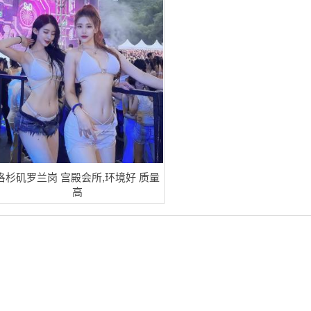
洛杉矶罗兰岗 宫殿会所,环境好 质量
高