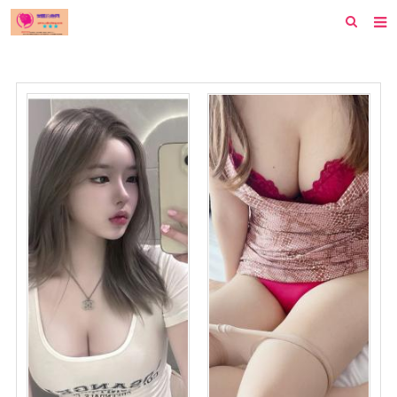
首页
纽约
洛杉矶
波士顿
芝加哥
费城
旧金山
西雅图
新泽西
休斯顿