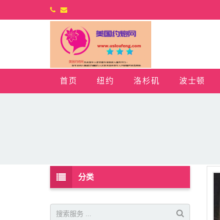
首页
纽约
洛杉矶
波士顿
分类