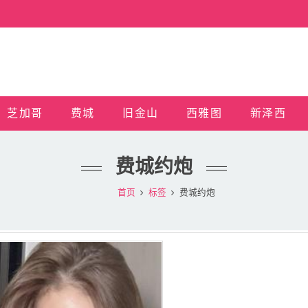
芝加哥
费城
旧金山
西雅图
新泽西
费城约炮
首页
标签
费城约炮