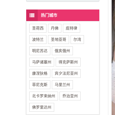
热门城市
圣荷西
丹佛
底特律
波特兰
圣地亚哥
尔湾
明尼苏达
俄亥俄州
马萨诸塞州
得克萨斯州
康涅狄格
宾夕法尼亚州
菲尼克斯
马里兰州
北卡罗来纳州
乔治亚州
佛罗里达州