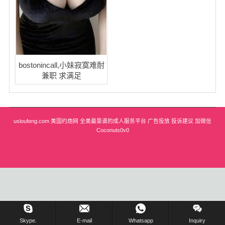
华盛顿
圣荷西
San Diego
bostonincall,小妹寂寞难耐
兼职 求满足
波特兰
拉斯维加斯
usloufeng.com 美国约炮网 全美最靠谱的成人服务平台 广告投放 投诉建议 加微信
迈阿密
Coconuts0v0
尔湾
佛罗里达州
得克萨斯
乔治亚州
在线留言 !
Skype.
E-mail
Whatsapp
Inquiry