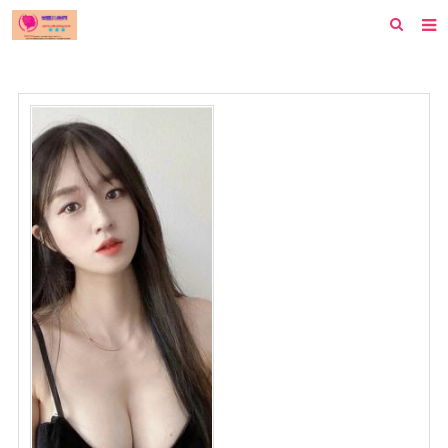
首页
纽约
洛杉矶
波士顿
芝加哥
费城
旧金山
西雅图
新泽西
休斯顿