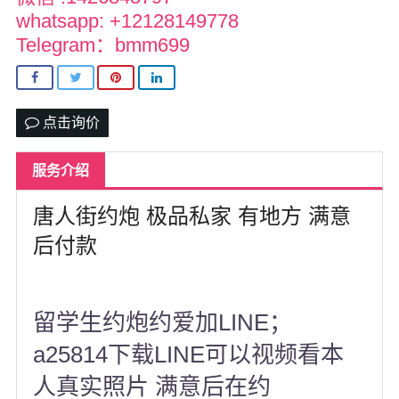
北卡罗来纳州
whatsapp: +12128149778
Telegram：bmm699
马里兰州
宾夕法尼亚州
康涅狄格州
点击询价
马萨诸塞州
服务介绍
俄亥俄州
唐人街约炮 极品私家 有地方 满意
底特律
后付款
明尼苏达州
丹佛
留学生约炮约爱加LINE；
菲尼克斯
a25814下载LINE可以视频看本
人真实照片 满意后在约