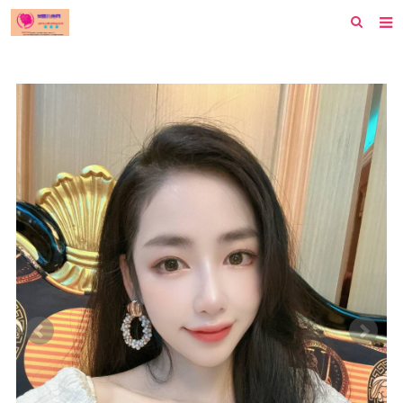
首页
纽约
洛杉矶
波士顿
芝加哥
费城
旧金山
西雅图
新泽西
休斯顿