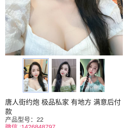
华盛顿
圣荷西
San Diego
波特兰
拉斯维加斯
迈阿密
尔湾
佛罗里达州
唐人街约炮 极品私家 有地方 满意后付
得克萨斯
款
产品型号：22
乔治亚州
微信 :1426848797