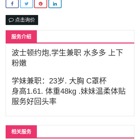
北卡罗来纳州
马里兰州
点击询价
宾夕法尼亚州
服务介绍
康涅狄格州
波士顿约炮,学生兼职 水多多 上下
马萨诸塞州
粉嫩
俄亥俄州
学妹兼职：23岁. 大胸 C罩杯
底特律
身高1.61. 体重48kg .妹妹温柔体贴
明尼苏达州
服务好回头率
丹佛
菲尼克斯
相关服务