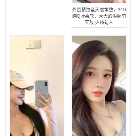
外围精致全天然零整，34D
胸Q弹柔软，大大的眼超萌
无敌 火辣勾人