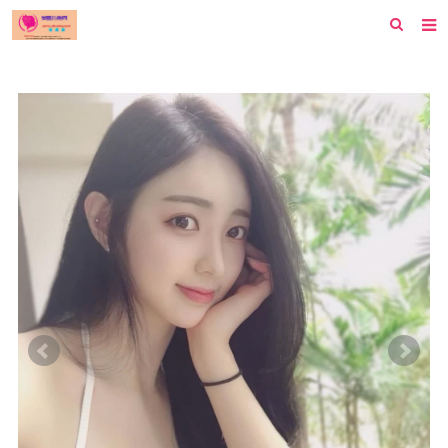
首页
纽约
洛杉矶
波士顿
芝加哥
费城
旧金山
西雅图
新泽西
休斯顿