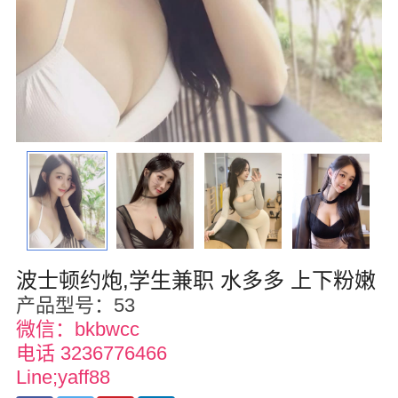
华盛顿
圣荷西
San Diego
波特兰
拉斯维加斯
迈阿密
尔湾
波士顿约炮,学生兼职 水多多 上下粉嫩
佛罗里达州
产品型号：53
微信：bkbwcc
得克萨斯
电话 3236776466
乔治亚州
Line;yaff88