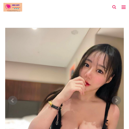
首页
纽约
洛杉矶
波士顿
芝加哥
费城
旧金山
西雅图
新泽西
休斯顿