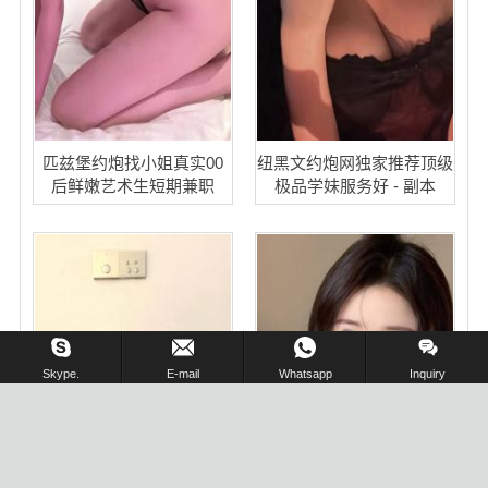
匹兹堡约炮找小姐真实00
纽黑文约炮网独家推荐顶级
后鲜嫩艺术生短期兼职
极品学妹服务好 - 副本
在线留言 !
Skype.
E-mail
Whatsapp
Inquiry