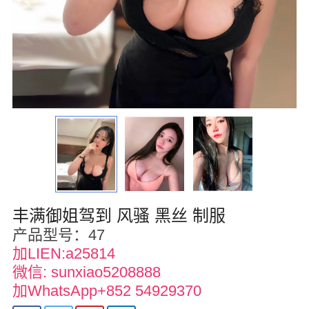
华盛顿
圣荷西
San Diego
波特兰
拉斯维加斯
迈阿密
尔湾
丰满御姐驾到 风骚 黑丝 制服
佛罗里达州
产品型号：47
加LIEN:a25814
得克萨斯
微信: sunxiao5208888
乔治亚州
加WhatsApp+852 54929370