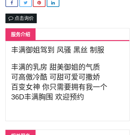
北卡罗来纳州
马里兰州
点击询价
宾夕法尼亚州
服务介绍
康涅狄格州
丰满御姐驾到 风骚 黑丝 制服
马萨诸塞州
丰满的乳房 甜美御姐的气质
俄亥俄州
可高傲冷酷 可甜可爱可撒娇
底特律
百变女神 你只需要拥有我一个
明尼苏达州
36D丰满胸围 欢迎预约
丹佛
菲尼克斯