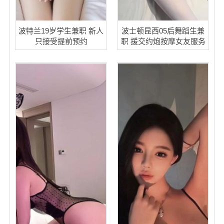
波特兰19岁学生兼职 新人
波士顿昆西05后舞蹈生兼
只接受提前预约
职 援交约炮按摩女友服务