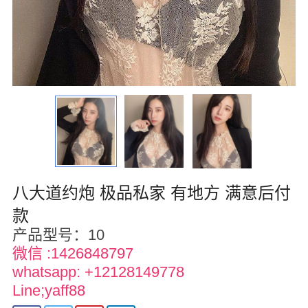
华盛顿
圣荷西
San Diego
波特兰
拉斯维加斯
迈阿密
八大道约炮 极品私家 有地方 满意后付
尔湾
款
佛罗里达州
产品型号：10
微信 :1426848797
得克萨斯
whatsapp: +12128149778
乔治亚州
Line;yaff88