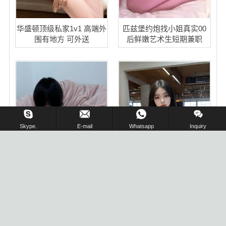
华盛顿顶级私家1v1 高端外
匹兹堡约炮找小姐真实00
围有地方 可外送
后鲜嫩艺术生短期兼职
在线留言 !
Skype.
E-mail
Whatsapp
Inquiry
波士顿会所;小东京高端会
所