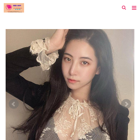
首页
纽约
洛杉矶
波士顿
芝加哥
费城
旧金山
西雅图
新泽西
休斯顿