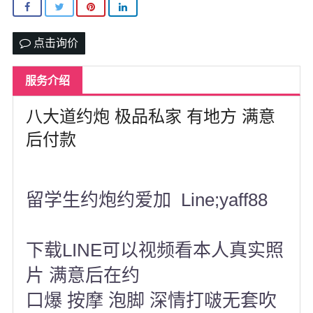
北卡罗来纳州
马里兰州
点击询价
宾夕法尼亚州
服务介绍
康涅狄格州
八大道约炮 极品私家 有地方 满意
马萨诸塞州
后付款
俄亥俄州
底特律
留学生约炮约爱加 Line;yaff88
明尼苏达州
丹佛
下载LINE可以视频看本人真实照
菲尼克斯
片 满意后在约
口爆 按摩 泡脚 深情打啵无套吹