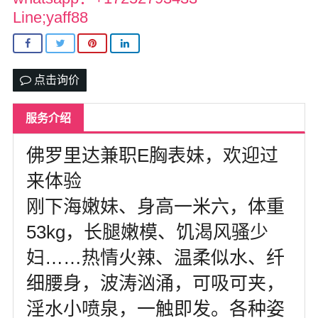
北卡罗来纳州
Line;yaff88
马里兰州
宾夕法尼亚州
点击询价
康涅狄格州
服务介绍
马萨诸塞州
佛罗里达兼职E胸表妹，欢迎过
俄亥俄州
来体验
底特律
刚下海嫩妹、身高一米六，体重
明尼苏达州
53kg，长腿嫩模、饥渴风骚少
丹佛
妇……热情火辣、温柔似水、纤
菲尼克斯
细腰身，波涛汹涌，可吸可夹，
淫水小喷泉，一触即发。各种姿