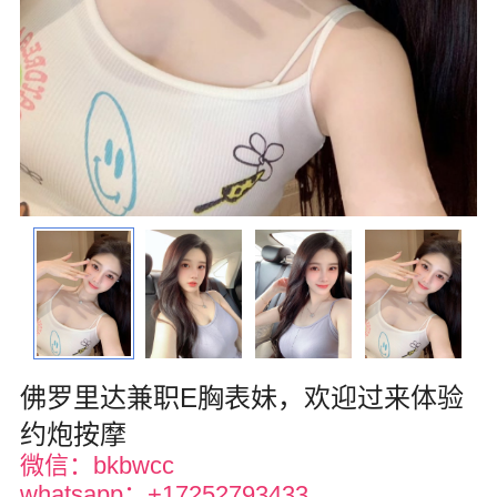
华盛顿
圣荷西
San Diego
波特兰
拉斯维加斯
迈阿密
尔湾
佛罗里达州
佛罗里达兼职E胸表妹，欢迎过来体验
得克萨斯
约炮按摩
微信：bkbwcc
乔治亚州
whatsapp：+17252793433