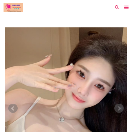
首页
纽约
洛杉矶
波士顿
芝加哥
费城
旧金山
西雅图
新泽西
休斯顿