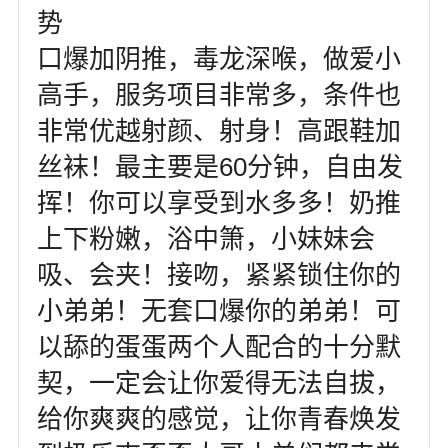
势
口爆加阴推，毒龙深喉，做爱小
高手，服务项目非常多，条件也
非常优越射颜、射身！高跟鞋加
丝袜！最主要是60分钟，自由发
挥！你可以享受到水多多！奶推
上下粉嫩，浴中箫，小妹妹会
吸、会夹！接吻，紧紧锁住你的
小弟弟！无套口爆你的弟弟！可
以舔的蛋蛋两个人配合的十分默
契，一定会让你爱得无法自拔，
给你爽爽的感觉，让你青春焕发