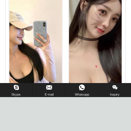
在线留言 !
Skype.
E-mail
Whatsapp
Inquiry
圣地亚哥独立个人私家刚来
波士顿约炮,学生兼职 水多
美国欢迎体验
多 上下粉嫩