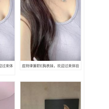
迎过来体
底特律兼职E胸表妹，欢迎过来体验