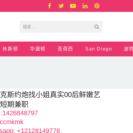
休斯顿
华盛顿
圣荷西
San Diego
波
克斯约炮找小姐真实00后鲜嫩艺
生短期兼职
:1426848797
:ccmkmk
sapp: +12128149778