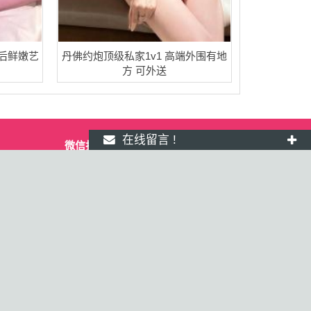
后鲜嫩艺
丹佛约炮顶级私家1v1 高端外围有地
方 可外送
在线留言 !
微信扫一扫