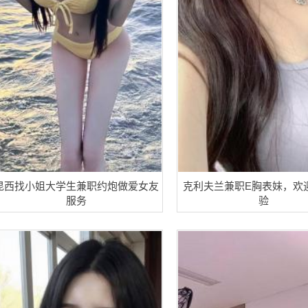
昆西找小姐大学生兼职约炮做爱女友
克利夫兰兼职E胸表妹，欢
服务
验