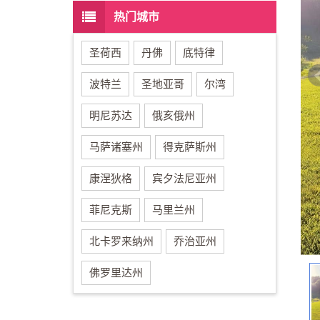
热门城市
圣荷西
丹佛
底特律
波特兰
圣地亚哥
尔湾
明尼苏达
俄亥俄州
马萨诸塞州
得克萨斯州
康涅狄格
宾夕法尼亚州
菲尼克斯
马里兰州
北卡罗来纳州
乔治亚州
佛罗里达州