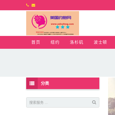
首页
纽约
洛杉矶
波士顿
分类