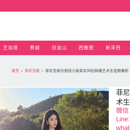
芝加哥
费城
旧金山
西雅图
新泽西
首页
菲尼克斯
菲尼克斯约炮找小姐真实00后鲜嫩艺术生短期兼职
菲尼
术
微信 
Line
what